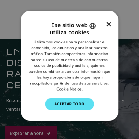
×
Ese sitio web
utiliza cookies
ENGLISH
Utilizamos cookies para personalizar el
FRENCH
ENCUENTRE SU
contenido, los anuncios y analizar nuestro
tráfico. También compartimos información
DANISH
DISTRIBUIDOR DE
sobre su uso de nuestro sitio con nuestros
socios de publicidad y análisis, quienes
ITALIAN
RAYMARINE MÁS
pueden combinarla con otra información que
SWEDISH
les haya proporcionado o que hayan
CERCANO
recopilado a partir del uso de sus servicios.
GERMAN
Cookie Notice.
DUTCH
Busque en la red global de proveedores de servicios y
ACEPTAR TODO
SPANISH
ventas de Raymarine aquí.
NORWEGIAN
FINNISH
Explorar ahora