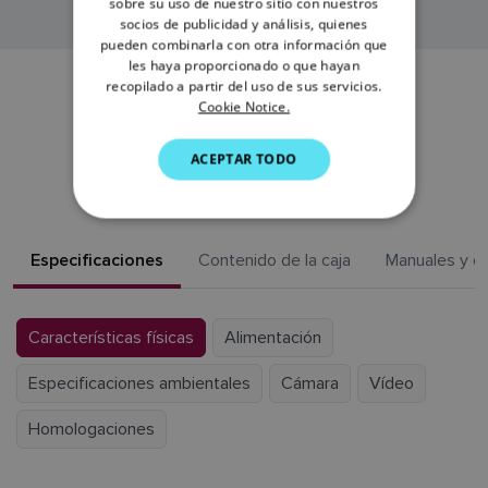
sobre su uso de nuestro sitio con nuestros
socios de publicidad y análisis, quienes
ITALIAN
pueden combinarla con otra información que
SWEDISH
les haya proporcionado o que hayan
recopilado a partir del uso de sus servicios.
GERMAN
Cookie Notice.
RECURSOS PARA
DUTCH
ACEPTAR TODO
CAM220IP
SPANISH
NORWEGIAN
FINNISH
Especificaciones
Contenido de la caja
Manuales y d
Características físicas
Alimentación
Especificaciones ambientales
Cámara
Vídeo
Homologaciones