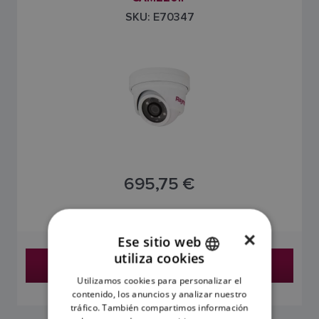
SKU: E70347
695,75 €
El precio incluye el IVA
×
Ese sitio web
utiliza cookies
Encontrar un distribuidor
ENGLISH
Utilizamos cookies para personalizar el
FRENCH
contenido, los anuncios y analizar nuestro
tráfico. También compartimos información
DANISH