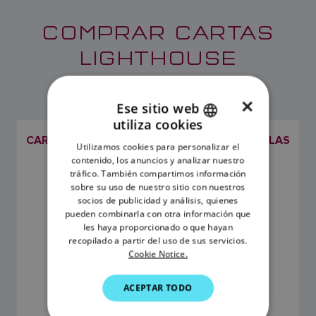
COMPRAR CARTAS
LIGHTHOUSE
×
Ese sitio web
utiliza cookies
ENGLISH
CARTOGRAFÍA LIGHTHOUSE DE ISLANDIA E ISLAS
Utilizamos cookies para personalizar el
FEROE
FRENCH
contenido, los anuncios y analizar nuestro
SKU: R70794-ICE
tráfico. También compartimos información
DANISH
sobre su uso de nuestro sitio con nuestros
socios de publicidad y análisis, quienes
ITALIAN
pueden combinarla con otra información que
SWEDISH
les haya proporcionado o que hayan
recopilado a partir del uso de sus servicios.
GERMAN
Cookie Notice.
DUTCH
ACEPTAR TODO
SPANISH