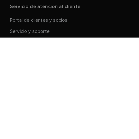
Servicio de atención al cliente
Portal de clientes y socios
Servicio y soporte
Registre su producto
Reparaciones y devoluciones
Cadena de suministro
Retirada de productos
Condiciones generales de venta
Acerca de Raymarine
Oportunidades profesionales
Acerca de