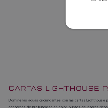
CARTAS LIGHTHOUSE P
Domine las aguas circundantes con las cartas Lighthouse p
contornos de profundidad en color, puntos de interés ricos