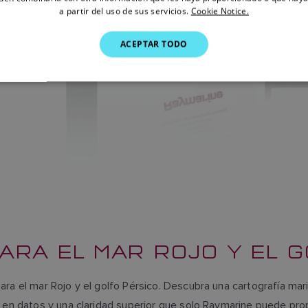
a partir del uso de sus servicios.
Cookie Notice.
ACEPTAR TODO
ARA EL MAR ROJO Y EL 
ara el mar Rojo y el golfo Pérsico. Descubra una cartografía ma
 en datos y una claridad superior que solo Raymarine puede prop