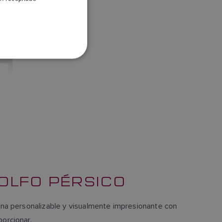
DANISH
ITALIAN
SWEDISH
GERMAN
DUTCH
SPANISH
NORWEGIAN
FINNISH
GOLFO PÉRSICO
rina personalizable y visualmente impresionante con
orcionar.