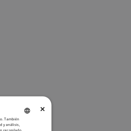
×
ico. También
ENGLISH
 y análisis,
FRENCH
n recopilado