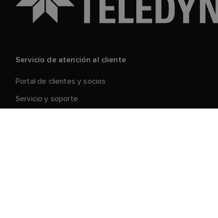
Servicio de atención al cliente
Portal de clientes y socios
Servicio y soporte
Registre su producto
Reparaciones y devoluciones
Cadena de suministro
Retirada de productos
Condiciones generales de venta
Acerca de Raymarine