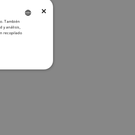
×
ico. También
ENGLISH
 y análisis,
FRENCH
n recopilado
DANISH
ITALIAN
SWEDISH
GERMAN
DUTCH
SPANISH
NORWEGIAN
FINNISH