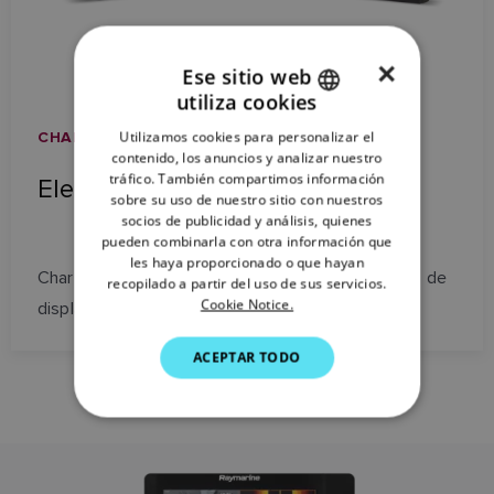
×
Ese sitio web
utiliza cookies
ENGLISH
Utilizamos cookies para personalizar el
CHARTPLOTTERS / ELEMENT HV
FRENCH
contenido, los anuncios y analizar nuestro
tráfico. También compartimos información
Element HV
DANISH
sobre su uso de nuestro sitio con nuestros
socios de publicidad y análisis, quienes
ITALIAN
pueden combinarla con otra información que
SWEDISH
les haya proporcionado o que hayan
Chartplotters con sonda HyperVision en tamaños de
recopilado a partir del uso de sus servicios.
GERMAN
Cookie Notice.
display de 7, 9 y 12 pulgadas.
DUTCH
ACEPTAR TODO
SPANISH
NORWEGIAN
FINNISH