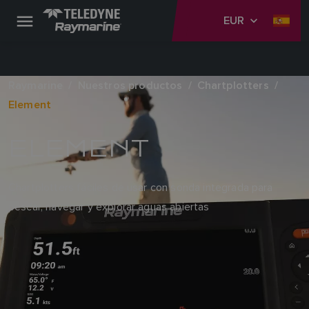
EUR
Raymarine
Nuestros productos
Chartplotters
Element
ELEMENT
Chartplotters fáciles de usar con sonda integrada para
pescar, navegar y explorar aguas abiertas