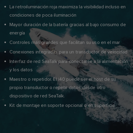
La retroiluminación roja maximiza la visibilidad incluso en
condiciones de poca iluminación
Mayor duración de la batería gracias al bajo consumo de
energía
Controles más grandes que facilitan su uso en el mar
Conexiones integradas para un transductor de velocidad
Interfaz de red SeaTalk para conectarse a la alimentación
y los datos
Maestro o repetidor. El i40 puede ser el host de su
propio transductor o repetir datos desde otro
dispositivo de red SeaTalk.
Kit de montaje en soporte opcional o en superficie