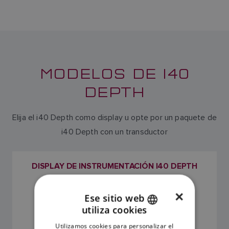
MODELOS DE I40
DEPTH
Elija el i40 Depth como display u opte por un paquete de
i40 Depth con un transductor
DISPLAY DE INSTRUMENTACIÓN I40 DEPTH
SKU: E70064
×
Ese sitio web
utiliza cookies
ENGLISH
Utilizamos cookies para personalizar el