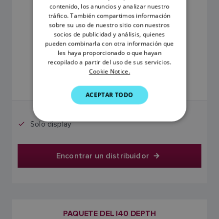
FRENCH
contenido, los anuncios y analizar nuestro
tráfico. También compartimos información
DANISH
sobre su uso de nuestro sitio con nuestros
socios de publicidad y análisis, quienes
ITALIAN
pueden combinarla con otra información que
SWEDISH
les haya proporcionado o que hayan
recopilado a partir del uso de sus servicios.
272,25 €
GERMAN
Cookie Notice.
DUTCH
El precio incluye el IVA
ACEPTAR TODO
SPANISH
NORWEGIAN
Solo display
FINNISH
Encontrar un distribuidor
PAQUETE DEL I40 DEPTH