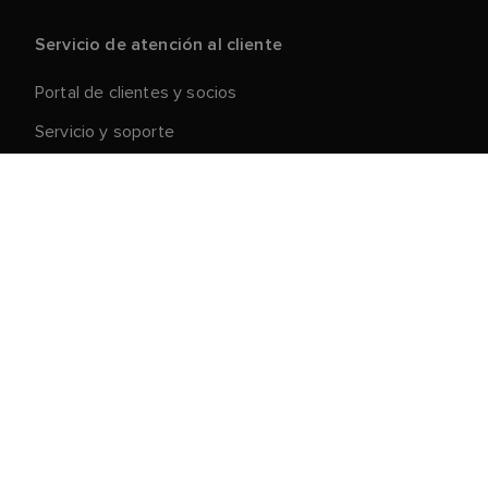
Servicio de atención al cliente
Portal de clientes y socios
Servicio y soporte
Registre su producto
Reparaciones y devoluciones
Cadena de suministro
Retirada de productos
Condiciones generales de venta
Acerca de Raymarine
Oportunidades profesionales
Acerca de