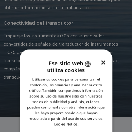
obtener información sobre la embarcación.
Conectividad del transductor
Empareje los instrumentos i70s con el innovador
convertidor de señales de transductor de instrumentos
iTC-5 para conseguir una integración perfecta con el
transductor analógico de profundidad, viento, velocidad,
×
Ese sitio web
compás y timón. O bien, conecte en red el i70s a los
utiliza cookies
ENGLISH
transductores inteligentes DST800 y p79s Airmar.
Utilizamos cookies para personalizar el
FRENCH
contenido, los anuncios y analizar nuestro
tráfico. También compartimos información
DANISH
sobre su uso de nuestro sitio con nuestros
socios de publicidad y análisis, quienes
ITALIAN
pueden combinarla con otra información que
SWEDISH
les haya proporcionado o que hayan
recopilado a partir del uso de sus servicios.
GERMAN
Cookie Notice.