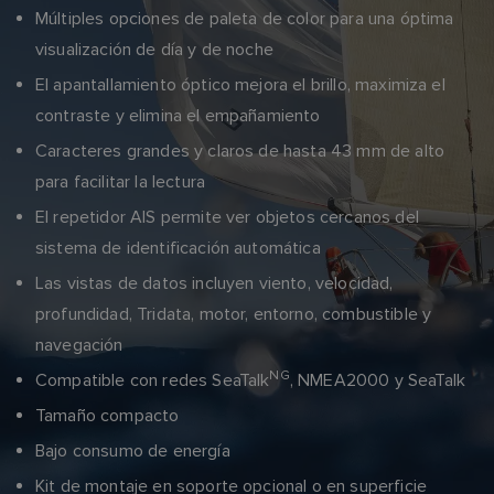
Múltiples opciones de paleta de color para una óptima
visualización de día y de noche
El apantallamiento óptico mejora el brillo, maximiza el
contraste y elimina el empañamiento
Caracteres grandes y claros de hasta 43 mm de alto
para facilitar la lectura
El repetidor AIS permite ver objetos cercanos del
sistema de identificación automática
Las vistas de datos incluyen viento, velocidad,
profundidad, Tridata, motor, entorno, combustible y
navegación
NG
Compatible con redes SeaTalk
, NMEA2000 y SeaTalk
Tamaño compacto
Bajo consumo de energía
Kit de montaje en soporte opcional o en superficie