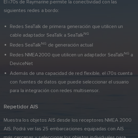
El i70s de Raymarine permite la conectividad con las
siguientes redes a bordo:
Redes SeaTalk de primera generación que utilicen un
NG
cable adaptador SeaTalk a SeaTalk
NG
Redes SeaTalk
de generación actual
NG
Redes NMEA2000 que utilicen un adaptador SeaTalk
a
DeviceNet
Además de una capacidad de red flexible, el i70s cuenta
con fuentes de datos que puede seleccionar el usuario
para la integración con redes multisensor.
Repetidor AIS
Muestra los objetos AIS desde los receptores NMEA 2000
AIS. Podrá ver las 25 embarcaciones equipadas con AIS
más cercanas y seleccionar los objetos individuales para