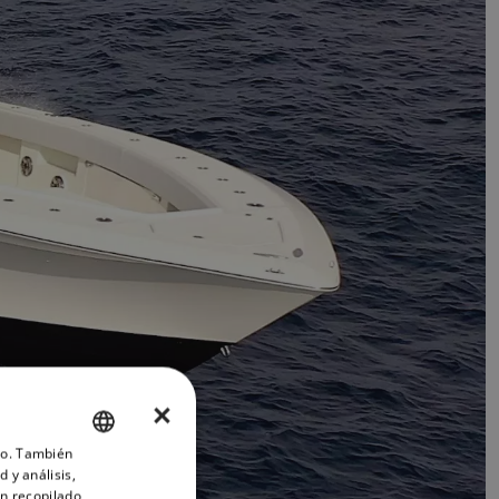
×
ico. También
ENGLISH
 y análisis,
FRENCH
n recopilado