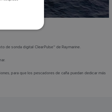
DANISH
ITALIAN
SWEDISH
GERMAN
DUTCH
to de sonda digital ClearPulse™ de Raymarine.
SPANISH
NORWEGIAN
ar.
FINNISH
ciones, para que los pescadores de caña puedan dedicar más