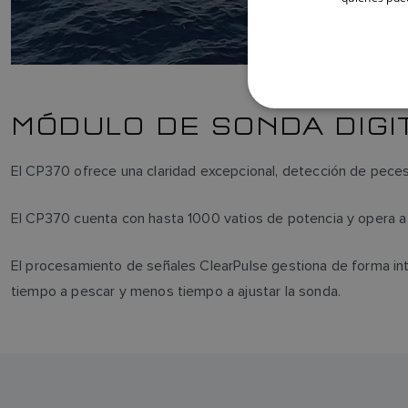
MÓDULO DE SONDA DIGI
El CP370 ofrece una claridad excepcional, detección de peces
El CP370 cuenta con hasta 1000 vatios de potencia y opera a 
El procesamiento de señales ClearPulse gestiona de forma in
tiempo a pescar y menos tiempo a ajustar la sonda.