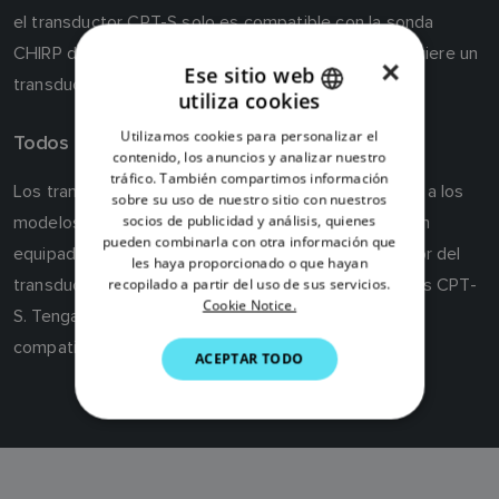
el transductor CPT-S solo es compatible con la sonda
CHIRP de alta frecuencia. La sonda HyperVision requiere un
×
Ese sitio web
transductor de la serie HV.
utiliza cookies
ENGLISH
Utilizamos cookies para personalizar el
Todos los Chartplotters Axiom con sonda
FRENCH
contenido, los anuncios y analizar nuestro
tráfico. También compartimos información
DANISH
Los transductores CPT-S se conectan directamente a los
sobre su uso de nuestro sitio con nuestros
socios de publicidad y análisis, quienes
modelos Axiom DV. Todos los demás displays Axiom
ITALIAN
pueden combinarla con otra información que
equipados con sonda pueden usar el cable adaptador del
SWEDISH
les haya proporcionado o que hayan
transductor A80490 para conectar los transductores CPT-
recopilado a partir del uso de sus servicios.
GERMAN
Cookie Notice.
S. Tenga en cuenta que el transductor CPT-S solo es
DUTCH
compatible con la sonda CHIRP de alta frecuencia.
ACEPTAR TODO
SPANISH
NORWEGIAN
FINNISH