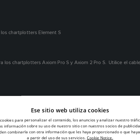
los chartplotters Element S
 los chartplotters Axiom Pro S y Axiom 2 Pro S. Utilice el ca
ctarlo a los modelos Element HV. Tenga en cuenta que el transd
Ese sitio web utiliza cookies
a serie HV.
cookies para personalizar el contenido, los anuncios y analizar nuestro tráf
 información sobre su uso de nuestro sitio con nuestros socios de publicidad
den combinarla con otra información que les haya proporcionado o que haya
a partir del uso de sus servicios.
Cookie Notice.
elos Axiom DV. Todos los demás displays Axiom equipados con