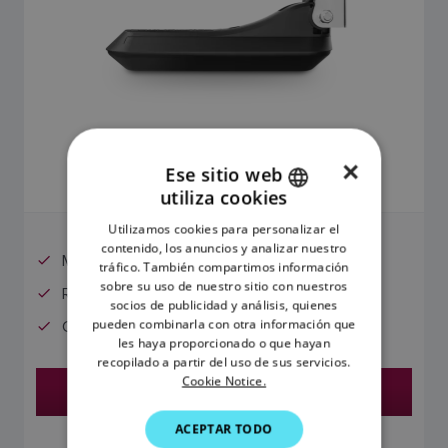
719,95 €
×
Ese sitio web
El precio incluye el IVA
utiliza cookies
ENGLISH
Utilizamos cookies para personalizar el
FRENCH
contenido, los anuncios y analizar nuestro
Montaje en popa
tráfico. También compartimos información
DANISH
sobre su uso de nuestro sitio con nuestros
RealVision 3D
socios de publicidad y análisis, quienes
ITALIAN
pueden combinarla con otra información que
Cable alargador de 8 metros
SWEDISH
les haya proporcionado o que hayan
recopilado a partir del uso de sus servicios.
GERMAN
Cookie Notice.
Encontrar un distribuidor
DUTCH
ACEPTAR TODO
SPANISH