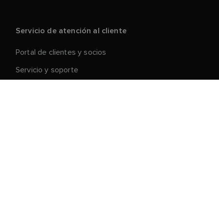
Servicio de atención al cliente
Portal de clientes y socios
Servicio y soporte
Registre su producto
Reparaciones y devoluciones
Cadena de suministro
Retirada de productos
Condiciones generales de venta
Acerca de Raymarine
Oportunidades profesionales