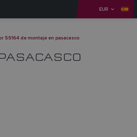
EUR
or SS164 de montaje en pasacasco
 PASACASCO