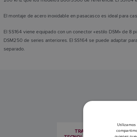
El montaje de acero inoxidable en pasacasco es ideal para cas
El SS164 viene equipado con un conector «estilo DSM» de 8
DSM250 de series anteriores. El SS164 se puede adaptar para
separado.
Utilizamos 
compartimos
TRANSDUCTOR SS164 CO
quienes pue