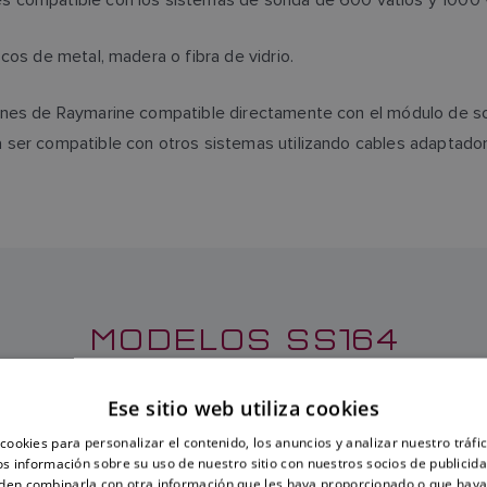
cos de metal, madera o fibra de vidrio.
 pines de Raymarine compatible directamente con el módulo d
 ser compatible con otros sistemas utilizando cables adaptado
MODELOS SS164
Ese sitio web utiliza cookies
cookies para personalizar el contenido, los anuncios y analizar nuestro tráf
 información sobre su uso de nuestro sitio con nuestros socios de publicidad
N
TRANSDUCTOR SS164 CON
den combinarla con otra información que les haya proporcionado o que haya