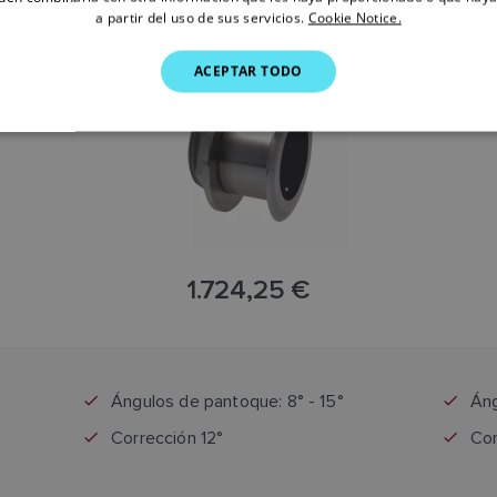
DE 0°
TECNOLOGÍA TILTED ELEMENT DE 12°
TECN
a partir del uso de sus servicios.
Cookie Notice.
SKU: A66098
ACEPTAR TODO
1.724,25 €
El precio incluye el IVA
Ángulos de pantoque: 8° - 15°
Áng
Corrección 12°
Cor