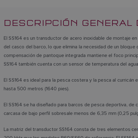
DESCRIPCIÓN GENERAL 
El SS164 es un transductor de acero inoxidable de montaje e
del casco del barco, lo que elimina la necesidad de un bloque d
compensación de pantoque integrada mantiene el foco principa
SS164 también cuenta con un sensor de temperatura del agua 
El SS164 es ideal para la pesca costera y la pesca al curric
hasta 500 metros (1640 pies).
El SS164 se ha diseñado para barcos de pesca deportiva, de 
carcasa de bajo perfil sobresale menos de 6,35 mm (0,25 pul
La matriz del transductor SS164 consta de tres elementos cer
200 kHz que los modelos B60/SS60 de referencia. El SS164 e