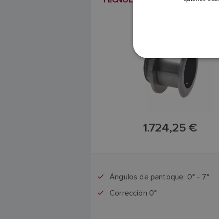
TECNOLOGÍA TILTED ELEMENT 
SKU: A80451
1.724,25 €
El precio incluye el IVA
Ángulos de pantoque: 0° - 7°
Corrección 0°