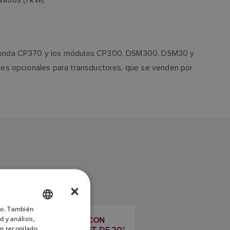
e sonda CP370 y los módulos CP300, DSM300, DSM30 y
res opcionales para transductores, que se venden por
×
ico. También
ENGLISH
 y análisis,
TRANSDUCTOR SS164 CON
FRENCH
n recopilado