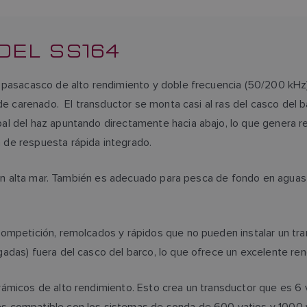
DEL SS164
n pasacasco de alto rendimiento y doble frecuencia (50/200 kH
e carenado. El transductor se monta casi al ras del casco del bar
l del haz apuntando directamente hacia abajo, lo que genera ret
de respuesta rápida integrado.
án en alta mar. También es adecuado para pesca de fondo en agua
competición, remolcados y rápidos que no pueden instalar un tr
gadas) fuera del casco del barco, lo que ofrece un excelente r
ámicos de alto rendimiento. Esto crea un transductor que es 6 
s compatible con los sistemas de sonda de 600 vatios y 1000 v