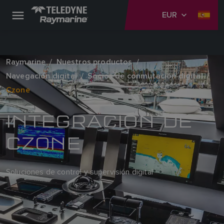
EUR
Raymarine
Nuestros productos
Navegación digital
Socios de conmutación digital
Czone
INTEGRACIÓN DE
CZONE
Soluciones de control y supervisión digital