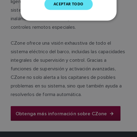
ligero NMEA 2000. La red también automatiza
ACEPTAR TODO
SPANISH
sistemas eléctricos complejos y logra el control
inalámbrico a través de dispositivos móviles o
NORWEGIAN
controles remotos especiales.
FINNISH
CZone ofrece una visión exhaustiva de todo el
sistema eléctrico del barco, incluidas las capacidades
integrales de supervisión y control. Gracias a
funciones de supervisión y activación avanzadas,
CZone no solo alerta a los capitanes de posibles
problemas en su sistema, sino que también ayuda a
resolverlos de forma automática.
Obtenga más información sobre CZone