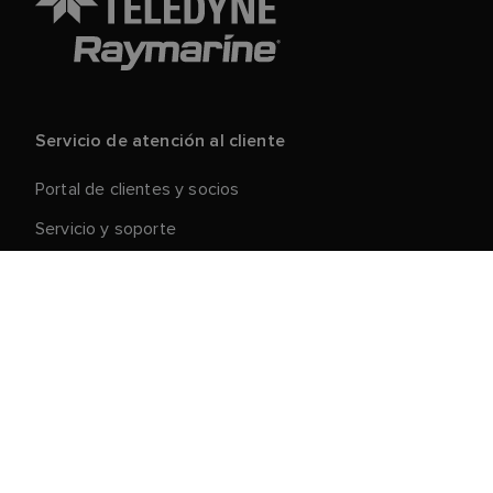
Servicio de atención al cliente
Portal de clientes y socios
Servicio y soporte
Registre su producto
Reparaciones y devoluciones
Cadena de suministro
Retirada de productos
Condiciones generales de venta
Acerca de Raymarine