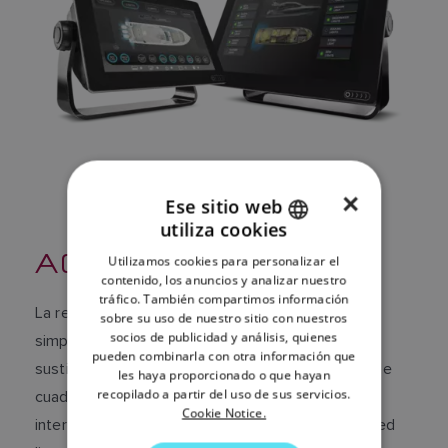
×
Ese sitio web
utiliza cookies
ENGLISH
ACERCA DE CZONE
Utilizamos cookies para personalizar el
FRENCH
contenido, los anuncios y analizar nuestro
tráfico. También compartimos información
DANISH
La red de control y supervisión digital CZone
sobre su uso de nuestro sitio con nuestros
socios de publicidad y análisis, quienes
simplifica la instalación de sistemas eléctricos
ITALIAN
pueden combinarla con otra información que
sustituyendo el complejo y engorroso cableado de
SWEDISH
les haya proporcionado o que hayan
recopilado a partir del uso de sus servicios.
cuadros eléctricos y paneles de fusibles por
GERMAN
Cookie Notice.
interfaces potentes y de vanguardia y cable de red
DUTCH