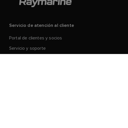
Servicio de atención al cliente
Portal de clientes y socios
Servicio y soporte
Registre su producto
Reparaciones y devoluciones
Cadena de suministro
Retirada de productos
Condiciones generales de venta
Acerca de Raymarine