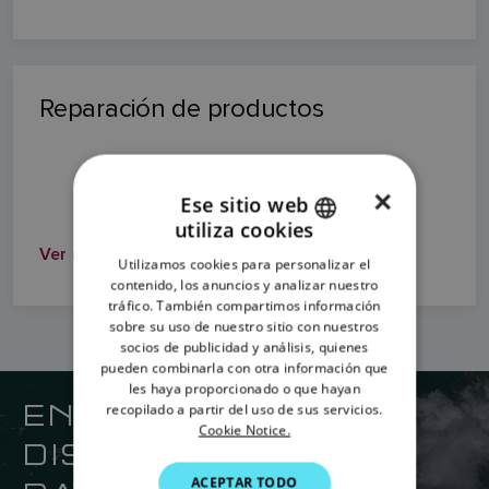
Reparación de productos
×
Ese sitio web
utiliza cookies
ENGLISH
Ver más
Utilizamos cookies para personalizar el
FRENCH
contenido, los anuncios y analizar nuestro
tráfico. También compartimos información
DANISH
sobre su uso de nuestro sitio con nuestros
socios de publicidad y análisis, quienes
ITALIAN
pueden combinarla con otra información que
SWEDISH
les haya proporcionado o que hayan
ENCUENTRE SU
recopilado a partir del uso de sus servicios.
GERMAN
Cookie Notice.
DISTRIBUIDOR DE
DUTCH
ACEPTAR TODO