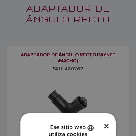
ADAPTADOR DE
ÁNGULO RECTO
ADAPTADOR DE ÁNGULO RECTO RAYNET
(MACHO)
SKU: A80262
×
Ese sitio web
utiliza cookies