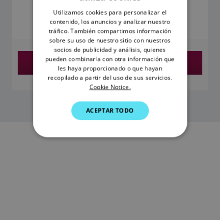
ENGLISH
42,35 €
Utilizamos cookies para personalizar el
FRENCH
contenido, los anuncios y analizar nuestro
El precio incluye el IVA
tráfico. También compartimos información
DANISH
sobre su uso de nuestro sitio con nuestros
socios de publicidad y análisis, quienes
ITALIAN
pueden combinarla con otra información que
Encontrar un distribuidor
SWEDISH
les haya proporcionado o que hayan
recopilado a partir del uso de sus servicios.
GERMAN
Cookie Notice.
DUTCH
ACEPTAR TODO
SPANISH
NORWEGIAN
FINNISH