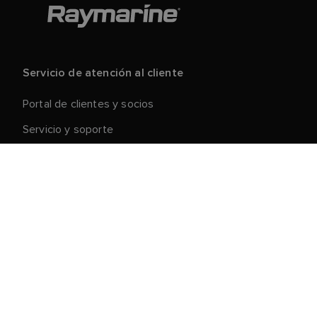
Servicio de atención al cliente
Portal de clientes y socios
Servicio y soporte
Registre su producto
Reparaciones y devoluciones
Cadena de suministro
Retirada de productos
Condiciones generales de venta
Acerca de Raymarine