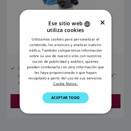
×
Ese sitio web
utiliza cookies
30,25 €
ENGLISH
Utilizamos cookies para personalizar el
FRENCH
contenido, los anuncios y analizar nuestro
El precio incluye el IVA
tráfico. También compartimos información
DANISH
sobre su uso de nuestro sitio con nuestros
socios de publicidad y análisis, quienes
ITALIAN
pueden combinarla con otra información que
Cada pieza en T permite la conexión de un
SWEDISH
les haya proporcionado o que hayan
dispositivo SeaTalk NG. Se pueden "encadenar"
recopilado a partir del uso de sus servicios.
varias piezas en T.
GERMAN
Cookie Notice.
DUTCH
ACEPTAR TODO
Encontrar un distribuidor
SPANISH
NORWEGIAN
FINNISH