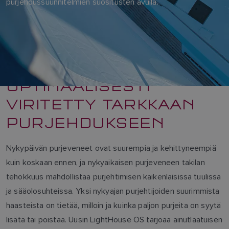
purjehdussuunnitelmien suositusten avulla.
OPTIMAALISESTI
VIRITETTY TARKKAAN
PURJEHDUKSEEN
Nykypäivän purjeveneet ovat suurempia ja kehittyneempiä
kuin koskaan ennen, ja nykyaikaisen purjeveneen takilan
tehokkuus mahdollistaa purjehtimisen kaikenlaisissa tuulissa
ja sääolosuhteissa. Yksi nykyajan purjehtijoiden suurimmista
haasteista on tietää, milloin ja kuinka paljon purjeita on syytä
lisätä tai poistaa. Uusin LightHouse OS tarjoaa ainutlaatuisen