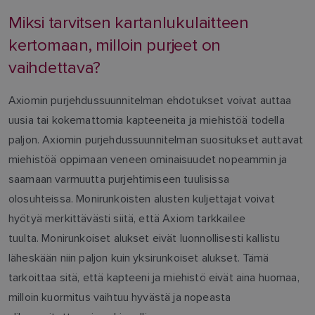
Miksi tarvitsen kartanlukulaitteen
kertomaan, milloin purjeet on
vaihdettava?
Axiomin purjehdussuunnitelman ehdotukset voivat auttaa
uusia tai kokemattomia kapteeneita ja miehistöä todella
paljon. Axiomin purjehdussuunnitelman suositukset auttavat
miehistöä oppimaan veneen ominaisuudet nopeammin ja
saamaan varmuutta purjehtimiseen tuulisissa
olosuhteissa. Monirunkoisten alusten kuljettajat voivat
hyötyä merkittävästi siitä, että Axiom tarkkailee
tuulta. Monirunkoiset alukset eivät luonnollisesti kallistu
läheskään niin paljon kuin yksirunkoiset alukset. Tämä
tarkoittaa sitä, että kapteeni ja miehistö eivät aina huomaa,
milloin kuormitus vaihtuu hyvästä ja nopeasta