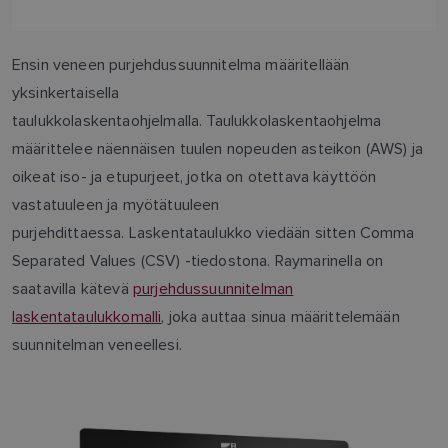
Ensin veneen purjehdussuunnitelma määritellään
yksinkertaisella
taulukkolaskentaohjelmalla. Taulukkolaskentaohjelma
määrittelee näennäisen tuulen nopeuden asteikon (AWS) ja
oikeat iso- ja etupurjeet, jotka on otettava käyttöön
vastatuuleen ja myötätuuleen
purjehdittaessa. Laskentataulukko viedään sitten Comma
Separated Values (CSV) -tiedostona. Raymarinella on
saatavilla kätevä
purjehdussuunnitelman
laskentataulukkomalli
, joka auttaa sinua määrittelemään
suunnitelman veneellesi.