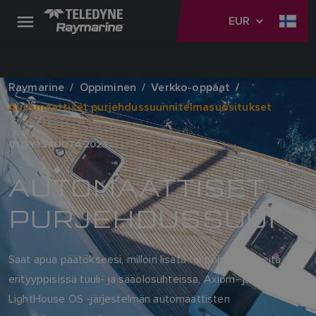
EUR
Raymarine
Oppiminen
Verkko-oppaat
Automaattiset purjehdussuunnitelmasuositukset
01 SYYSKUUTA 2023
AUTOMAATTISET
PURJEHDUSSUUNNI
Saat apua päätökseesi, milloin lisätä tai poistaa purjeita
erityyppisissä tuuli- ja sääolosuhteissa, Axiom- ja
LightHouse OS -järjestelmän automaattisten