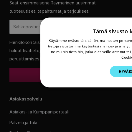
Saat ensimmäisenä Raymarinen uusimmat
tuoteuutiset, tapahtumat ja tarjoukset.
Tämä sivusto k
Käytämme evästeitä sisällön, mainosten persono
Henkilökohtaiset tietosi ovat meillä turvassa. Jos
tietoja sivustomme käytöstäsi mainos- ja analy
haluat lisätietoja ja yksityiskohtia tilauksen
ne muihin tietoihin, jotka olet heille antanut ta
Cooki
peruuttamisesta, lue
.
tietosuojakäytäntömme
HYVÄKS
Asiakaspalvelu
Asiakas- ja Kumppaniportaali
Palvelu ja tuki