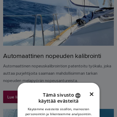
Automaattinen nopeuden kalibrointi
Automaattinen nopeuskalibrointion patentoitu työkalu, joka
auttaa purjehtijoita saamaan mahdollisimman tarkan
nopeuden melapyörän nopeusantureista.
×
Tämä sivusto
Lue lisää
käyttää evästeitä
ENGLISH
Käytämme evästeitä sisällön, mainosten
FRENCH
personointiin ja liikenteemme analysointiin.