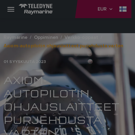
EUR
Raymarine
Oppiminen
Verkko-oppaat
Axiom-autopilotin ohjauslaitteet purjehdusta varten
01 SYYSKUUTA 2023
AXIOM-
AUTOPILOTIN
OHJAUSLAITTEET
PURJEHDUSTA
VARTEN