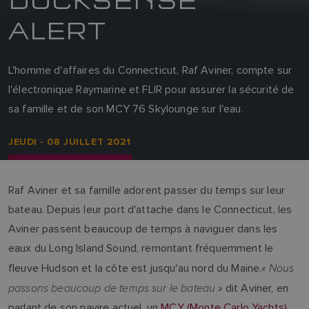
ALERT
L'homme d'affaires du Connecticut, Raf Aviner, compte sur
l'électronique Raymarine et FLIR pour assurer la sécurité de
sa famille et de son MCY 76 Skylounge sur l'eau.
JEUDI - 08 JUILLET 2021
Raf Aviner et sa famille adorent passer du temps sur leur
bateau. Depuis leur port d'attache dans le Connecticut, les
Aviner passent beaucoup de temps à naviguer dans les
eaux du Long Island Sound, remontant fréquemment le
« Nous
fleuve Hudson et la côte est jusqu'au nord du Maine.
passons beaucoup de temps sur le bateau »
dit Aviner, en
parlant de son navire actuel, un
MCY (Monte Carlo Yachts)