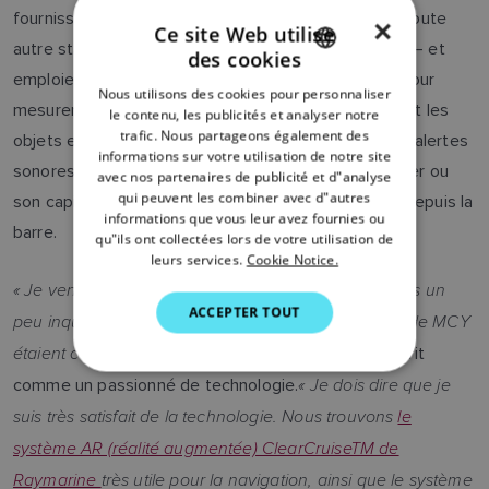
fournissent une vidéo en direct à la timonerie – ou toute
×
Ce site Web utilise
autre station de contrôle équipée d'un écran Axiom – et
des cookies
ENGLISH
emploient des capteurs de mouvement de pointe pour
Nous utilisons des cookies pour personnaliser
FRENCH
mesurer avec précision la distance entre le bateau et les
le contenu, les publicités et analyser notre
trafic. Nous partageons également des
objets extérieurs. Le système émet également des alertes
DANISH
informations sur votre utilisation de notre site
sonores et visuelles, informant précisément M. Aviner ou
avec nos partenaires de publicité et d"analyse
ITALIAN
qui peuvent les combiner avec d"autres
son capitaine de tout objet autrement hors de vue depuis la
SWEDISH
informations que vous leur avez fournies ou
barre.
qu"ils ont collectées lors de votre utilisation de
GERMAN
leurs services.
Cookie Notice.
« Je venais d'une autre marque d'électronique, j'étais un
DUTCH
ACCEPTER TOUT
peu inquiet de passer à Raymarine, mais mes amis de MCY
SPANISH
étaient catégoriques »,
déclare M. Aviner, qui se décrit
NORWEGIAN
« Je dois dire que je
comme un passionné de technologie.
FINNISH
suis très satisfait de la technologie. Nous trouvons
le
système AR (réalité augmentée) ClearCruiseTM de
Raymarine
très utile pour la navigation, ainsi que le système