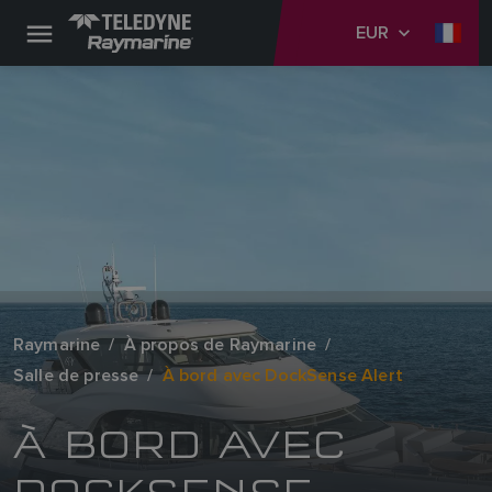
EUR
Raymarine
À propos de Raymarine
Salle de presse
À bord avec DockSense Alert
À BORD AVEC
DOCKSENSE