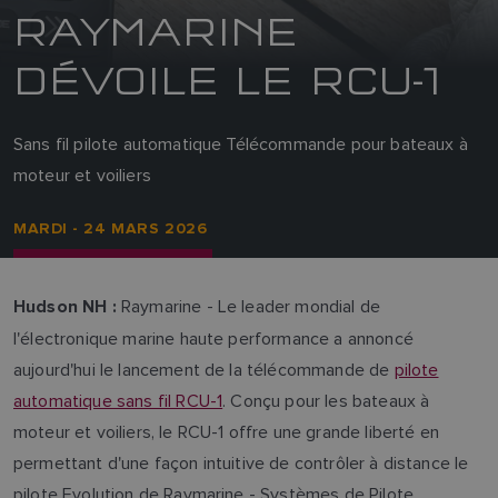
RAYMARINE
DÉVOILE LE RCU-1
Sans fil pilote automatique Télécommande pour bateaux à
moteur et voiliers
MARDI - 24 MARS 2026
Raymarine - Le leader mondial de
Hudson NH :
l'électronique marine haute performance a annoncé
aujourd'hui le lancement de la télécommande de
pilote
automatique sans fil RCU-1
. Conçu pour les bateaux à
moteur et voiliers, le RCU-1 offre une grande liberté en
permettant d'une façon intuitive de contrôler à distance le
pilote Evolution de Raymarine - Systèmes de Pilote