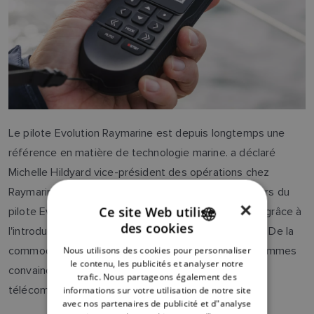
Le pilote Evolution Raymarine est depuis longtemps une
référence en matière de technologie marine. a déclaré
Michelle Hildyard vice-président des opérations chez
Raymarine. Nous sommes ravis d'offrir aux utilisateurs du
×
Ce site Web utilise
pilote Evolution une expérience de niveau supérieur grâce à
des cookies
l'introduction de notre télécommande RCU-1 sans fil. De la
ENGLISH
commodité accrue à la sécurité embarquée, nous sommes
Nous utilisons des cookies pour personnaliser
FRENCH
le contenu, les publicités et analyser notre
convaincus que nos clients vont adorer cette
trafic. Nous partageons également des
DANISH
télécommande.
informations sur votre utilisation de notre site
avec nos partenaires de publicité et d"analyse
ITALIAN