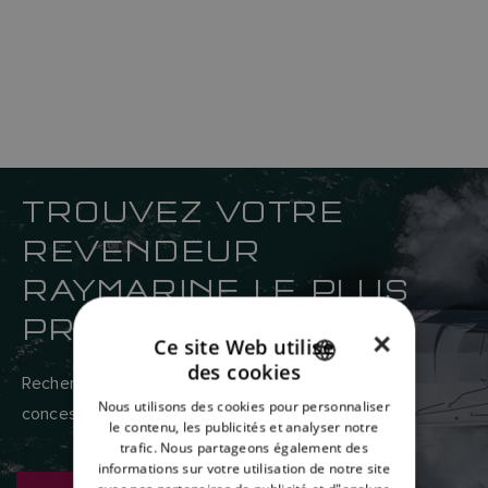
TROUVEZ VOTRE
REVENDEUR
RAYMARINE LE PLUS
PROCHE
×
Ce site Web utilise
des cookies
ENGLISH
Recherchez ici le réseau mondial de revendeurs et
Nous utilisons des cookies pour personnaliser
concessionnaires Raymarine.
FRENCH
le contenu, les publicités et analyser notre
trafic. Nous partageons également des
DANISH
informations sur votre utilisation de notre site