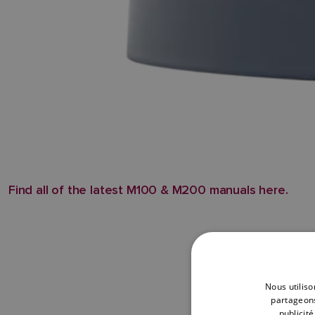
Find all of the latest M100 & M200 manuals here.
Nous utiliso
partageons
publicit