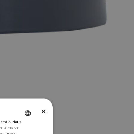
×
 trafic. Nous
ENGLISH
tenaires de
FRENCH
leur avez