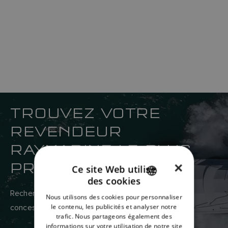
TROUVEZ VOTRE
REVENDEUR
RAYMARINE LE PLUS
PROCHE
×
Ce site Web utilise
des cookies
ENGLISH
Recherchez ici le réseau mondial de revendeurs et
Nous utilisons des cookies pour personnaliser
FRENCH
le contenu, les publicités et analyser notre
concessionnaires Raymarine.
trafic. Nous partageons également des
DANISH
informations sur votre utilisation de notre site