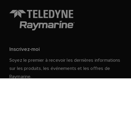
Inscrivez-moi
Soyez le premier à recevoir les dernières informations
sur les produits, les événements et les offres de
Raymarine.
Vos données personnelles sont en sécurité chez
nous. Pour plus d'informations et de détails sur le
désabonnement, lisez notre
politique de