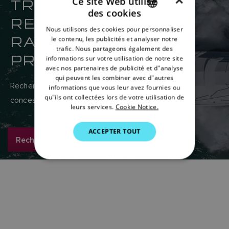
×
TROUVEZ VOTRE
Ce site Web utilise
des cookies
REVENDEUR
ENGLISH
Nous utilisons des cookies pour personnaliser
FRENCH
RAYMARINE LE PLUS
le contenu, les publicités et analyser notre
trafic. Nous partageons également des
DANISH
PROCHE
informations sur votre utilisation de notre site
avec nos partenaires de publicité et d"analyse
ITALIAN
qui peuvent les combiner avec d"autres
Recherchez ici le réseau mondial de revendeurs et
SWEDISH
informations que vous leur avez fournies ou
qu"ils ont collectées lors de votre utilisation de
concessionnaires Raymarine.
GERMAN
leurs services.
Cookie Notice.
DUTCH
ACCEPTER TOUT
Rechercher maintenant
SPANISH
NORWEGIAN
FINNISH