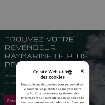
TROUVEZ VOTRE
REVENDEUR
RAYMARINE LE PLUS
PROCHE
×
Ce site Web utilise
Recherchez ici le réseau mondial de revendeurs et
des cookies
ENGLISH
concessionnaires Raymarine.
Nous utilisons des cookies pour personnaliser
FRENCH
le contenu, les publicités et analyser notre
trafic. Nous partageons également des
DANISH
informations sur votre utilisation de notre site
Rechercher maintenant
avec nos partenaires de publicité et d"analyse
ITALIAN