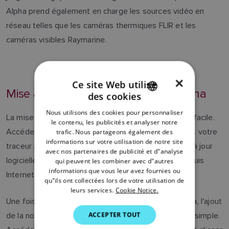
Alpha prend également en charge les sources vidéo en
réseau telles que les caméras thermiques FLIR et les
caméras visibles Raymarine.
×
Ce site Web utilise
Mise à niveau de votre système Alpha
des cookies
ENGLISH
Nous utilisons des cookies pour personnaliser
La mise à jour vers la nouvelle version Alpha 3.0 est facile.
FRENCH
le contenu, les publicités et analyser notre
Accédez à la fonction de mise à jour logicielle depuis votre
trafic. Nous partageons également des
DANISH
informations sur votre utilisation de notre site
traceur Axiom connecté (Accueil > Réglages > Mise à jour
avec nos partenaires de publicité et d"analyse
ITALIAN
logicielle) et Axiom pourra télécharger le logiciel depuis
qui peuvent les combiner avec d"autres
SWEDISH
informations que vous leur avez fournies ou
Internet.
qu"ils ont collectées lors de votre utilisation de
GERMAN
leurs services.
Cookie Notice.
Une fois que vous avez mis à jour votre logiciel Alpha, l'ajout
DUTCH
ACCEPTER TOUT
de la nouvelle commande du pilote automatique est simple.
SPANISH