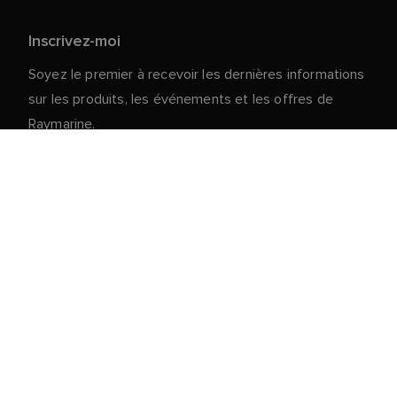
Inscrivez-moi
Soyez le premier à recevoir les dernières informations
sur les produits, les événements et les offres de
Raymarine.
Vos données personnelles sont en sécurité chez
nous. Pour plus d'informations et de détails sur le
désabonnement, lisez notre
politique de
.
confidentialité