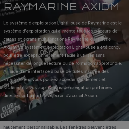
RAYMARINE AXIOM
Le système d'exploitation LightHouse de Raymarine est le
système d'exploitation qui alimente tous les traceurs de
cartes et écrans multifonctions Raymarine de la série
Axiom. Le système d'exploitation LightHouse a été conçu
pour être exceptionnellement facile à utiliser, sans
nécessiter de longue lecture ou de formation approfondie.
À l'aide d'une interface à base de tuiles inspirée des
smartphones, vous pouvez accéder rapidement et
facilement à vos applications de navigation préférées
directement à partir de l'écran d'accueil Axiom.
Le système d'exploitation LightHouse est également
hautement personnalisable. Les fenêtres peuvent êtres