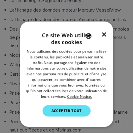
La technologie Augmented Reality
L'affichage des données moteur Mercury VesselView
L'affichage des données moteur Yamaha Command Link
Des fonds et papiers peints personnalisés ; les symboles
×
Ce site Web utilise
de poissons et les alarmes de poissons sont désormais
des cookies
ENGLISH
disponibles sur les CP370, CP470 et CP570
Nous utilisons des cookies pour personnaliser
FRENCH
Mode alarme de mouillage avancé
le contenu, les publicités et analyser notre
trafic. Nous partageons également des
Widget de données d'écran d'accueil
DANISH
informations sur votre utilisation de notre site
Cartographie des poissons SiriusXM
avec nos partenaires de publicité et d"analyse
ITALIAN
qui peuvent les combiner avec d"autres
Navionics AutoRouting et ombrage des reliefs
SWEDISH
informations que vous leur avez fournies ou
qu"ils ont collectées lors de votre utilisation de
Prise en charge des cartes matricielles Imray
GERMAN
leurs services.
Cookie Notice.
Prise en charge des cartes vectorielles S-63
DUTCH
ACCEPTER TOUT
Prise en charge du capteur de contrainte Cyclops Marine
SPANISH
Points d'intérêt des cartes LightHouse, de l'Almanach
NORWEGIAN
nautique Reeds et de Marinas.com