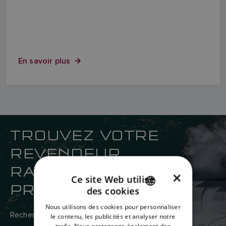
En savoir plus
TROUVEZ VOTRE
REVENDEUR
RAYMARINE LE PLUS
×
Ce site Web utilise
PROCHE
des cookies
ENGLISH
Nous utilisons des cookies pour personnaliser
FRENCH
Recherchez ici le réseau mondial de revendeurs et
le contenu, les publicités et analyser notre