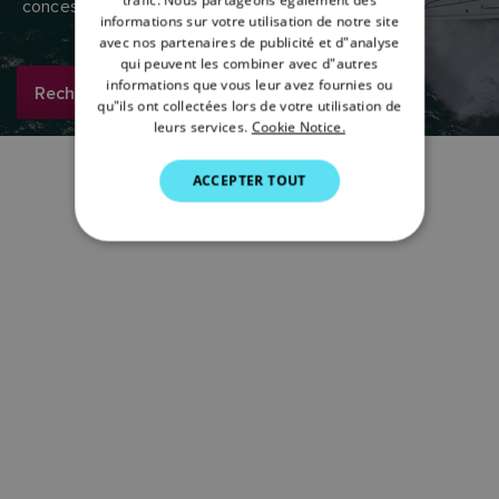
trafic. Nous partageons également des
concessionnaires Raymarine.
DANISH
informations sur votre utilisation de notre site
avec nos partenaires de publicité et d"analyse
ITALIAN
qui peuvent les combiner avec d"autres
SWEDISH
informations que vous leur avez fournies ou
Rechercher maintenant
qu"ils ont collectées lors de votre utilisation de
GERMAN
leurs services.
Cookie Notice.
DUTCH
ACCEPTER TOUT
SPANISH
NORWEGIAN
FINNISH