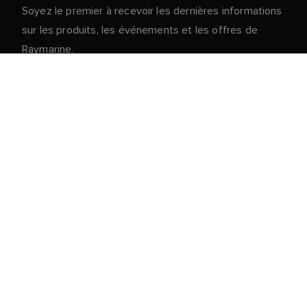
Soyez le premier à recevoir les dernières informations
sur les produits, les événements et les offres de
Raymarine.
Vos données personnelles sont en sécurité chez
nous. Pour plus d'informations et de détails sur le
désabonnement, lisez notre
politique de
.
confidentialité
Service client
Portail clients & partenaires