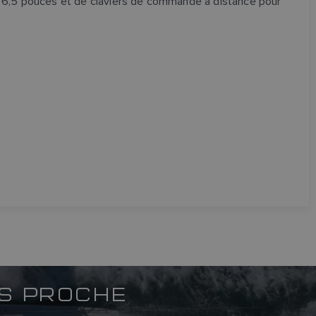
e 6,5 pouces et de claviers de commande à distance pour
US PROCHE