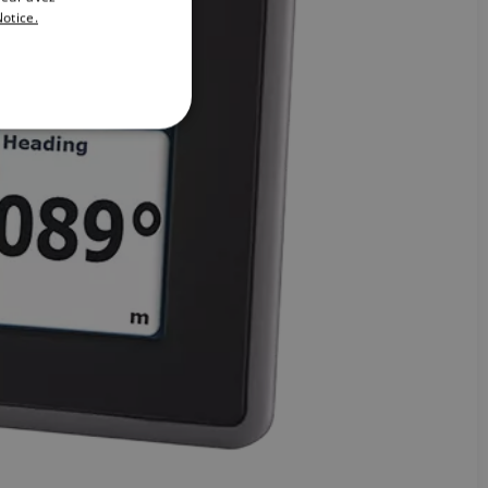
otice.
DANISH
ITALIAN
SWEDISH
GERMAN
DUTCH
SPANISH
NORWEGIAN
FINNISH