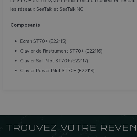
Le ST70+ est un système multifonction couleur en réseau 
les réseaux SeaTalk et SeaTalk NG.
Composants
Écran ST70+ (E22115)
Clavier de l'instrument ST70+ (E22116)
Clavier Sail Pilot ST70+ (E22117)
Clavier Power Pilot ST70+ (E22118)
TROUVEZ VOTRE REVEN