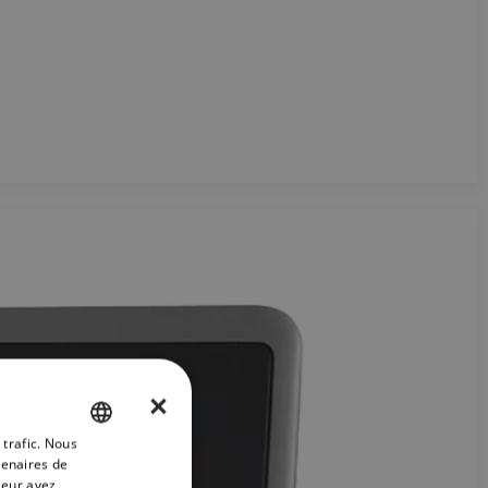
×
 trafic. Nous
ENGLISH
tenaires de
FRENCH
leur avez