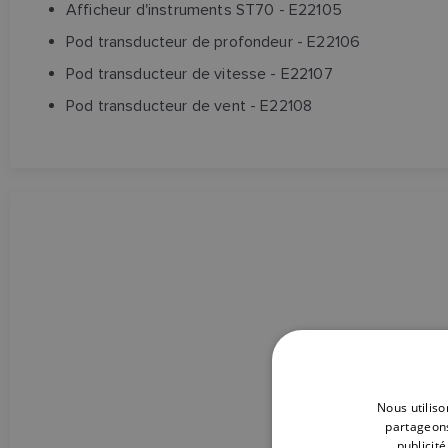
Afficheur d'instruments ST70 - E22105
Pod transducteur de profondeur - E22106
Pod transducteur de vitesse - E22107
Pod transducteur de vent - E22108
Nous utiliso
partageons
publicit