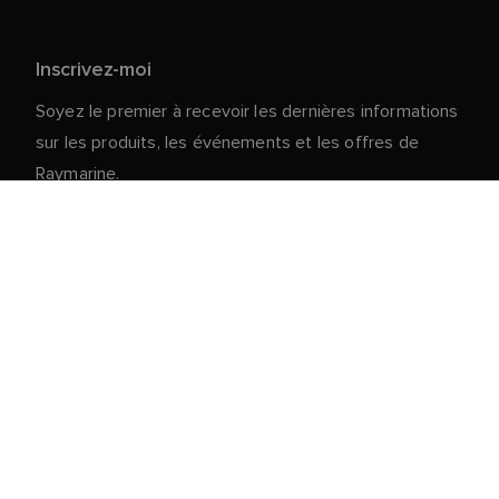
Inscrivez-moi
Soyez le premier à recevoir les dernières informations
sur les produits, les événements et les offres de
Raymarine.
Vos données personnelles sont en sécurité chez
nous. Pour plus d'informations et de détails sur le
désabonnement, lisez notre
politique de
.
confidentialité