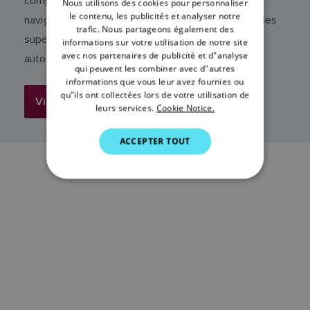
complète, Seapilot offre la planification et la
Nous utilisons des cookies pour personnaliser
FRENCH
le contenu, les publicités et analyser notre
navigation des points de route et des itinéraires, les
trafic. Nous partageons également des
DANISH
superpositions AIS, la météo GRIB et le routage
informations sur votre utilisation de notre site
avec nos partenaires de publicité et d"analyse
ITALIAN
automatique de pointe.
qui peuvent les combiner avec d"autres
SWEDISH
informations que vous leur avez fournies ou
qu"ils ont collectées lors de votre utilisation de
Visitez Seapilot
GERMAN
leurs services.
Cookie Notice.
DUTCH
ACCEPTER TOUT
SPANISH
NORWEGIAN
FINNISH