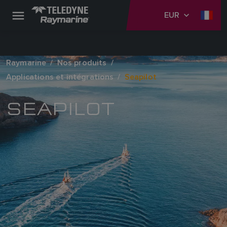
EUR
Raymarine
Nos produits
Applications et intégrations
Seapilot
SEAPILOT