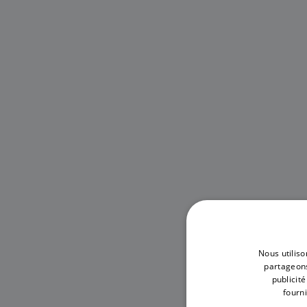
Nous utiliso
partageons
publicit
fourni