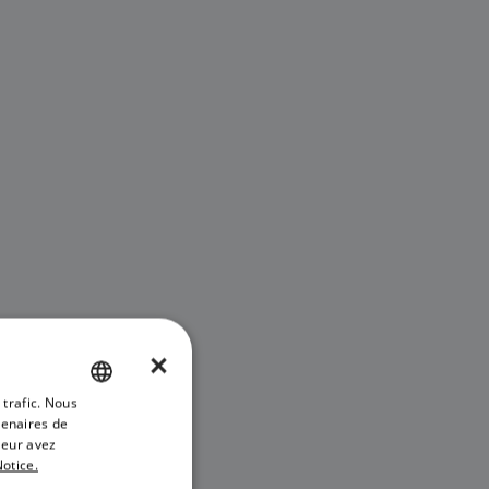
×
 trafic. Nous
ENGLISH
tenaires de
FRENCH
leur avez
otice.
DANISH