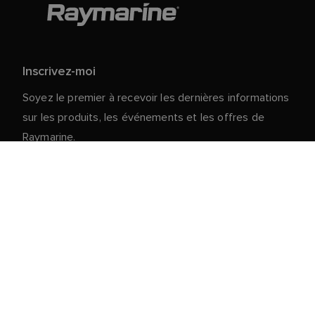
Inscrivez-moi
Soyez le premier à recevoir les dernières informations
sur les produits, les événements et les offres de
Raymarine.
Vos données personnelles sont en sécurité chez
nous. Pour plus d'informations et de détails sur le
désabonnement, lisez notre
politique de
.
confidentialité