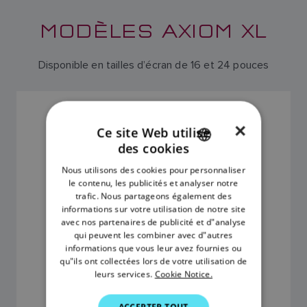
MODÈLES AXIOM XL
Disponible en tailles d’écran de 16 et 24 pouces
TRACEUR DE CARTES AXIOM XL 16
×
SKU: E70399
Ce site Web utilise
des cookies
ENGLISH
Nous utilisons des cookies pour personnaliser
FRENCH
le contenu, les publicités et analyser notre
trafic. Nous partageons également des
DANISH
informations sur votre utilisation de notre site
avec nos partenaires de publicité et d"analyse
ITALIAN
qui peuvent les combiner avec d"autres
SWEDISH
informations que vous leur avez fournies ou
qu"ils ont collectées lors de votre utilisation de
GERMAN
leurs services.
Cookie Notice.
8.394,00 €
DUTCH
ACCEPTER TOUT