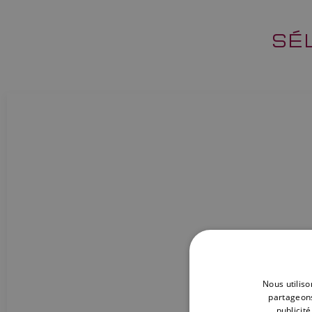
SÉ
Nous utiliso
partageons
publicit