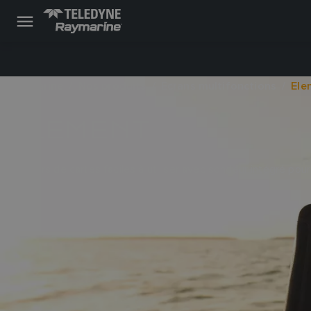
Raymarine
Nos produits
Ecrans multifonctions
Ele
ELEMENT
Traceurs de cartes faciles à utiliser avec sondeur intégré pour 