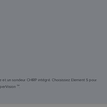
e et un sondeur CHIRP intégré. Choisissez Element S pour
yperVision
TM
.