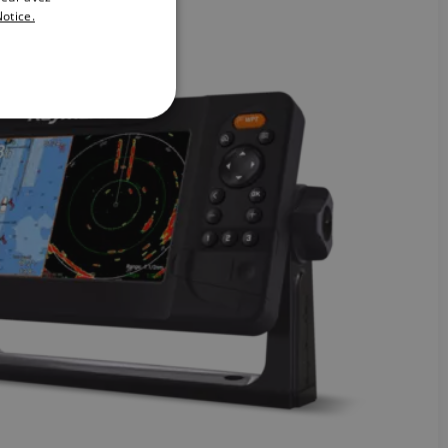
otice.
DANISH
ITALIAN
SWEDISH
GERMAN
DUTCH
SPANISH
NORWEGIAN
FINNISH