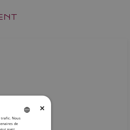
ENT
×
 trafic. Nous
ENGLISH
tenaires de
FRENCH
leur avez