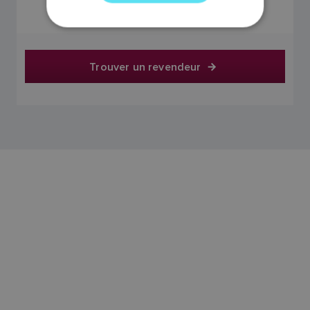
Le prix comprend la TVA
NORWEGIAN
FINNISH
Trouver un revendeur