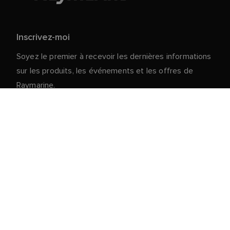
Inscrivez-moi
Soyez le premier à recevoir les dernières informations
sur les produits, les événements et les offres de
Raymarine.
Vos données personnelles sont en sécurité chez
nous. Pour plus d'informations et de détails sur le
désabonnement, lisez notre
politique de
.
confidentialité