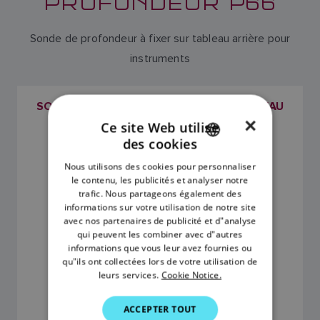
PROFONDEUR P66
Sonde de profondeur à fixer sur tableau arrière pour
instruments
SONDE P66 DE PROFONDEUR POUR TABLEAU
ARRIÈRE
×
Ce site Web utilise
SKU: E26027-PZ
des cookies
ENGLISH
Nous utilisons des cookies pour personnaliser
FRENCH
le contenu, les publicités et analyser notre
trafic. Nous partageons également des
DANISH
informations sur votre utilisation de notre site
avec nos partenaires de publicité et d"analyse
ITALIAN
qui peuvent les combiner avec d"autres
SWEDISH
informations que vous leur avez fournies ou
qu"ils ont collectées lors de votre utilisation de
GERMAN
leurs services.
Cookie Notice.
DUTCH
210,00 €
ACCEPTER TOUT
SPANISH