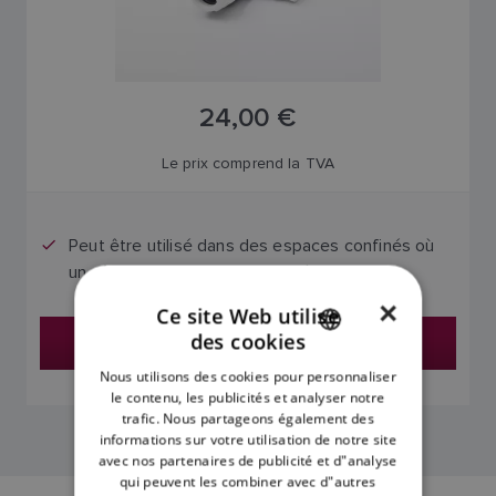
24,00 €
Le prix comprend la TVA
Peut être utilisé dans des espaces confinés où
un câble droit n'est pas adapté.
×
Ce site Web utilise
des cookies
Trouver un revendeur
ENGLISH
Nous utilisons des cookies pour personnaliser
FRENCH
le contenu, les publicités et analyser notre
trafic. Nous partageons également des
DANISH
informations sur votre utilisation de notre site
avec nos partenaires de publicité et d"analyse
ITALIAN
qui peuvent les combiner avec d"autres