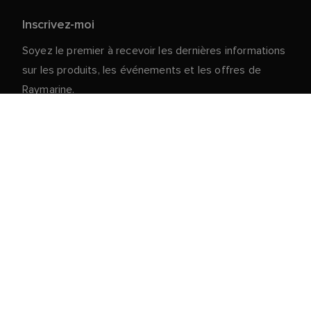
Inscrivez-moi
Soyez le premier à recevoir les dernières informations
sur les produits, les événements et les offres de
Raymarine.
Vos données personnelles sont en sécurité chez
nous. Pour plus d'informations et de détails sur le
désabonnement, lisez notre
politique de
.
confidentialité