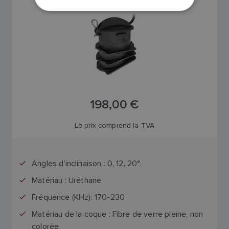
NORWEGIAN
FINNISH
198,00 €
Le prix comprend la TVA
Angles d'inclinaison : 0, 12, 20°.
Matériau : Uréthane
Fréquence (KHz): 170-230
Matériau de la coque : Fibre de verre pleine, non
colorée