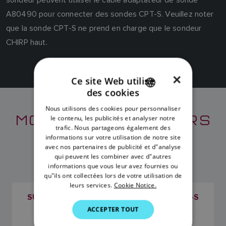
A80490 pour connecter des sondes CPT-S. Veuillez noter
que la sonde CPT-S ne prend en charge que le sondeur
CHIRP haut.
×
Ce site Web utilise
des cookies
ENGLISH
Nous utilisons des cookies pour personnaliser
MODÈLES INTÉRIEURS
FRENCH
le contenu, les publicités et analyser notre
trafic. Nous partageons également des
DANISH
CPT-S
informations sur votre utilisation de notre site
avec nos partenaires de publicité et d"analyse
ITALIAN
qui peuvent les combiner avec d"autres
SWEDISH
informations que vous leur avez fournies ou
qu"ils ont collectées lors de votre utilisation de
GERMAN
leurs services.
Cookie Notice.
SUPPORT POUR MODÈLES INTÉRIEURS CPT-S
DUTCH
ACCEPTER TOUT
SKU: A80691
SPANISH