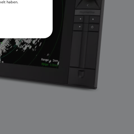
melt haben.
DANISH
ITALIAN
SWEDISH
GERMAN
DUTCH
SPANISH
NORWEGIAN
FINNISH