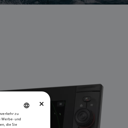
×
nverkehr zu
ENGLISH
e Werbe- und
FRENCH
n, die Sie