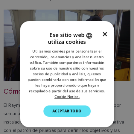
×
Ese sitio web
utiliza cookies
ENGLISH
Utilizamos cookies para personalizar el
FRENCH
contenido, los anuncios y analizar nuestro
tráfico. También compartimos información
DANISH
sobre su uso de nuestro sitio con nuestros
socios de publicidad y análisis, quienes
ITALIAN
pueden combinarla con otra información que
SWEDISH
les haya proporcionado o que hayan
Cómo hacemos las pruebas
recopilado a partir del uso de sus servicios.
GERMAN
Cookie Notice.
El Raymariner opera en el agua de tres a cuatro días por
DUTCH
ACEPTAR TODO
semana. Cada sesión comienza con la preparación e
SPANISH
instalación del equipo, seguida de una reunión informativa
NORWEGIAN
con el patrón de pruebas para definir los objetivos y las