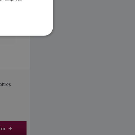
DANISH
ITALIAN
SWEDISH
GERMAN
DUTCH
SPANISH
VA
NORWEGIAN
FINNISH
ltios
dor