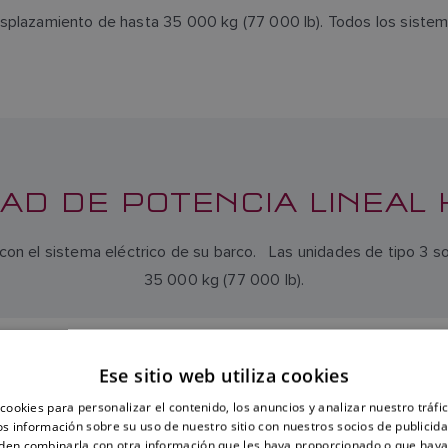
splazamiento de hasta 35 000 kg (77 000 lb). Todos los sistemas
AD DE POTENCIA LINEAL H
en con el sistema eléctrico de su barco. Las unidades de tipo 3
35 000 kg (77 000 lb).
D DE POTENCIA LINEAL
UNIDAD DE POTENCIA 
ULICA TIPO 3 Y DE 12 V
HIDRÁULICA TIPO 3 Y DE 
Ese sitio web utiliza cookies
SKU: M81202
SKU: M81203
cookies para personalizar el contenido, los anuncios y analizar nuestro tráf
 información sobre su uso de nuestro sitio con nuestros socios de publicidad
den combinarla con otra información que les haya proporcionado o que haya