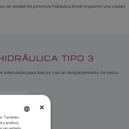
 de unidad de potencia hidráulica lineal requieren una unidad
IDRÁULICA TIPO 3
 son adecuadas para barcos con un desplazamiento de hasta
LINEAL
24 VOLTIOS
×
ico. También
ENGLISH
 y análisis,
FRENCH
n recopilado