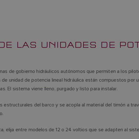
DE LAS UNIDADES DE POT
temas de gobierno hidráulicos autónomos que permiten a los pil
 unidad de potencia lineal hidráulica están compuestos por un
cas. El sistema viene lleno, purgado y listo para instalar.
os estructurales del barco y se acopla al material del timón a t
rno.
ica, elija entre modelos de 12 o 24 voltios que se adapten al si