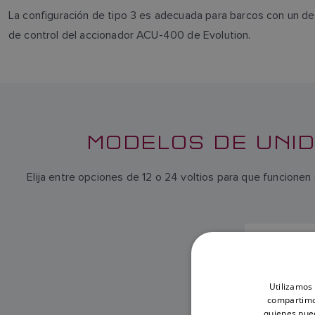
La configuración de tipo 3 es adecuada para barcos con un de
de control del accionador ACU-400 de Evolution.
MODELOS DE UNID
Elija entre opciones de 12 o 24 voltios para que funcion
UNIDA
HIDRÁ
Utilizamos 
compartimos
quienes pue