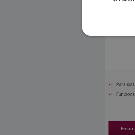
E
Para sis
Funcion
Encont