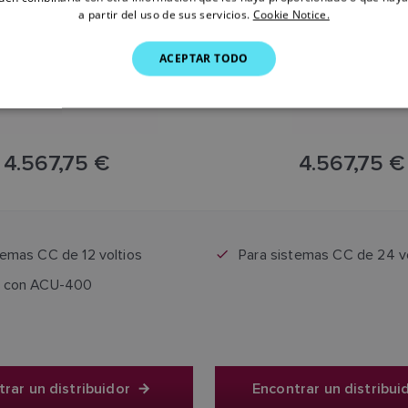
a partir del uso de sus servicios.
Cookie Notice.
ACEPTAR TODO
4.567,75 €
4.567,75 €
l precio incluye el IVA
El precio incluye el I
temas CC de 12 voltios
Para sistemas CC de 24 vo
a con ACU-400
rar un distribuidor
Encontrar un distribui