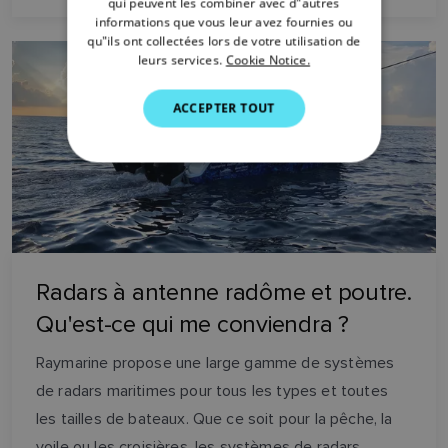
qui peuvent les combiner avec d"autres
SWEDISH
informations que vous leur avez fournies ou
qu"ils ont collectées lors de votre utilisation de
GERMAN
leurs services.
Cookie Notice.
DUTCH
ACCEPTER TOUT
SPANISH
NORWEGIAN
FINNISH
Radars à antenne radôme et poutre.
Qu'est-ce qui me conviendra ?
Raymarine propose une large gamme de systèmes
de radars maritimes pour tous les types et toutes
les tailles de bateaux. Que ce soit pour la pêche, la
voile ou les croisières, les systèmes de radars