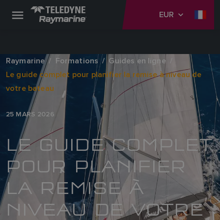
EUR
Raymarine
Formations
Guides en ligne
Le guide complet pour planifier la remise à niveau de
votre bateau
25 MARS 2026
LE GUIDE COMPLET
POUR PLANIFIER
LA REMISE À
NIVEAU DE VOTRE