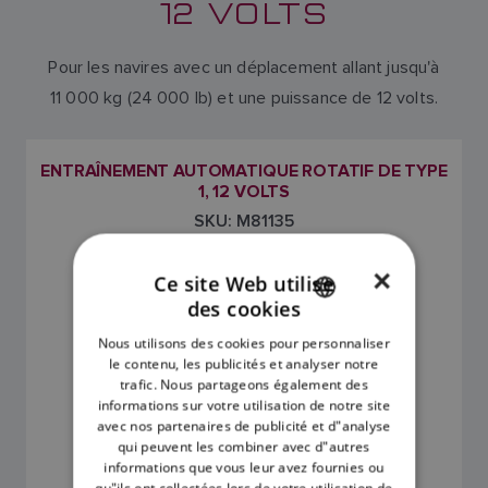
12 VOLTS
Pour les navires avec un déplacement allant jusqu'à
11 000 kg (24 000 lb) et une puissance de 12 volts.
ENTRAÎNEMENT AUTOMATIQUE ROTATIF DE TYPE
1, 12 VOLTS
SKU: M81135
×
Ce site Web utilise
des cookies
ENGLISH
Nous utilisons des cookies pour personnaliser
FRENCH
le contenu, les publicités et analyser notre
trafic. Nous partageons également des
DANISH
informations sur votre utilisation de notre site
avec nos partenaires de publicité et d"analyse
ITALIAN
qui peuvent les combiner avec d"autres
2.490,00 €
SWEDISH
informations que vous leur avez fournies ou
qu"ils ont collectées lors de votre utilisation de