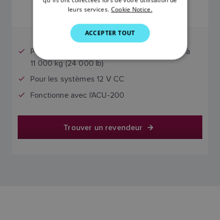
GERMAN
leurs services.
Cookie Notice.
Le prix comprend la TVA
DUTCH
ACCEPTER TOUT
SPANISH
Pour les bateaux avec un déplacement jusqu'à
NORWEGIAN
11 000 kg (24 000 lb)
FINNISH
Pour les systèmes 12 V CC
Fonctionne avec l'ACU-200
Trouver un revendeur