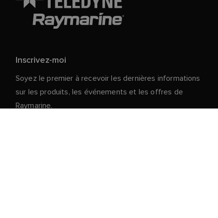
Inscrivez-moi
Soyez le premier à recevoir les dernières informations
sur les produits, les événements et les offres de
Raymarine.
Vos données personnelles sont en sécurité chez
nous. Pour plus d'informations et de détails sur le
désabonnement, lisez notre
politique de
.
confidentialité