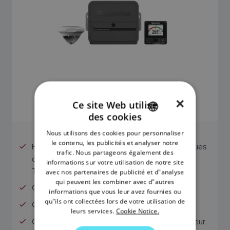
3.594,00 €
×
Ce site Web utilise
Le prix comprend la TVA
des cookies
ENGLISH
Nous utilisons des cookies pour personnaliser
FRENCH
le contenu, les publicités et analyser notre
Fonctionne avec des entraînements mécaniques
trafic. Nous partageons également des
DANISH
ou hydrauliques de Type 1, de Type 2 ou de
informations sur votre utilisation de notre site
Type 3.
avec nos partenaires de publicité et d"analyse
ITALIAN
qui peuvent les combiner avec d"autres
Comprend un pupitre de commande p70s
SWEDISH
informations que vous leur avez fournies ou
qu"ils ont collectées lors de votre utilisation de
Capteur principal EV-1 inclus
GERMAN
leurs services.
Cookie Notice.
Comprend une unité de commande d’actionneur
DUTCH