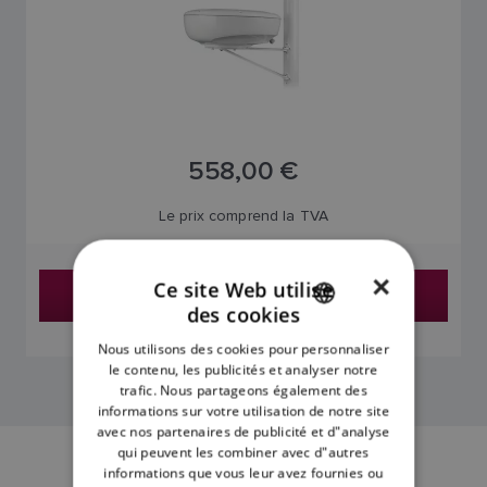
558,00 €
Le prix comprend la TVA
×
Ce site Web utilise
Trouver un revendeur
des cookies
ENGLISH
Nous utilisons des cookies pour personnaliser
FRENCH
le contenu, les publicités et analyser notre
trafic. Nous partageons également des
DANISH
informations sur votre utilisation de notre site
avec nos partenaires de publicité et d"analyse
ITALIAN
qui peuvent les combiner avec d"autres
SWEDISH
informations que vous leur avez fournies ou