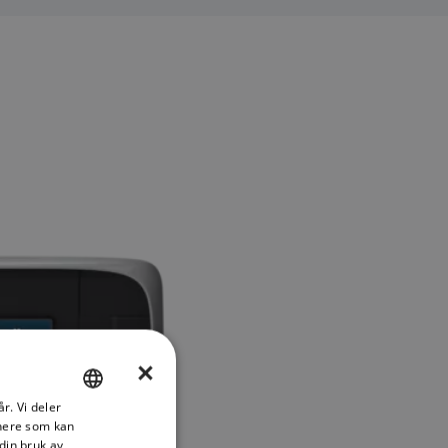
×
r. Vi deler
ENGLISH
tnere som kan
FRENCH
din bruk av