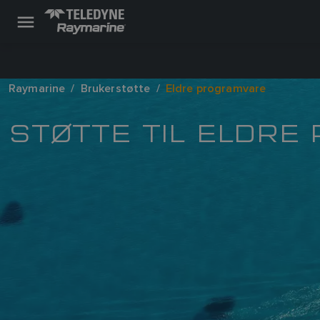
Raymarine
Brukerstøtte
Eldre programvare
STØTTE TIL ELDRE