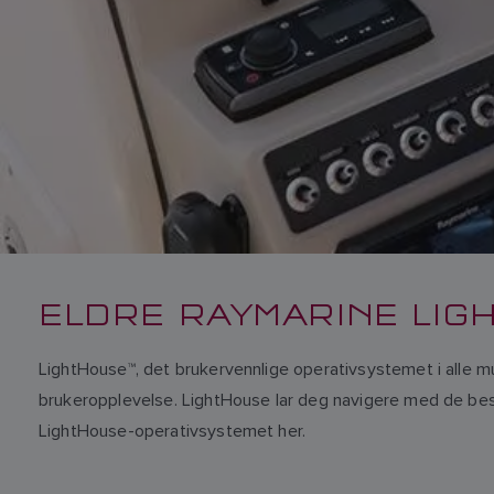
ELDRE RAYMARINE LI
LightHouse™, det brukervennlige operativsystemet i alle m
brukeropplevelse. LightHouse lar deg navigere med de best
LightHouse-operativsystemet her.