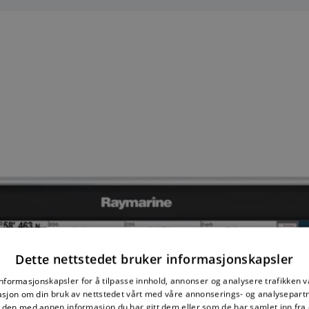
Dette nettstedet bruker informasjonskapsler
informasjonskapsler for å tilpasse innhold, annonser og analysere trafikken vå
sjon om din bruk av nettstedet vårt med våre annonserings- og analysepar
den med annen informasjon du har gitt dem eller som de har samlet inn fra 