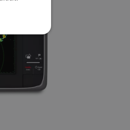
DANISH
ITALIAN
SWEDISH
GERMAN
DUTCH
SPANISH
NORWEGIAN
FINNISH