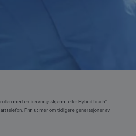
trollen med en berøringsskjerm- eller HybridTouch™-
rttelefon. Finn ut mer om tidligere generasjoner av