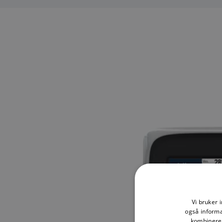
Vi bruker 
også informa
kombinere 