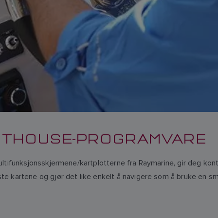
GHTHOUSE-PROGRAMVARE
ultifunksjonsskjermene/kartplotterne fra Raymarine, gir deg kon
e kartene og gjør det like enkelt å navigere som å bruke en sma