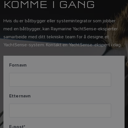
KOMME I GANG
Hvis du er båtbygger eller systemintegrator som jobber
med en båtbygger, kan Raymarine YachtSense-eksperter
samarbeide med ditt tekniske team for å designe et
YachtSense-system. Kontakt en YachtSense-ekspert i dag.
Fornavn
Etternavn
E-post
*