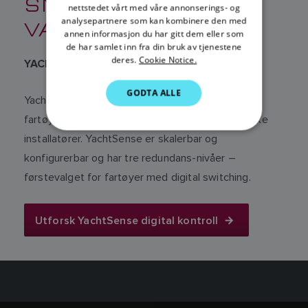
SMARTHJEM PÅ
ITALIAN
nettstedet vårt med våre annonserings- og
analysepartnere som kan kombinere den med
VANNET
SWEDISH
annen informasjon du har gitt dem eller som
de har samlet inn fra din bruk av tjenestene
GERMAN
deres.
Cookie Notice.
YACHTSENSE DIGITALT KONTROLLSYSTEM
DUTCH
GODTA ALLE
YachtSense™ representerer fremtiden for
SPANISH
fartøysautomatisering for båtbyggere og tekniske
NORWEGIAN
installatører. YachtSense er skalerbar og
FINNISH
konfigurerbar og har tre redundans-nivåer –
førstevalget for fartøyer med digital switching.
Utforsk YachtSense digital kontroll