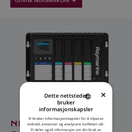
Utforsk YachtSense Link
×
Dette nettstedet
bruker
ENGLISH
informasjonskapsler
FRENCH
Vi bruker informasjonskapsler for å tilpasse
NIVÅ 3:
DITT
innhold, annonser og analysere trafikken vår.
DANISH
Vi deler også informasjon om din bruk av