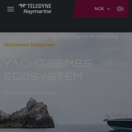
NOK
Raymarine
Våre produkter
Digital strømstyring
YachtSense Ecosystem
YACHTSENSE
ECOSYSTEM
Ditt smarthjem på vannet