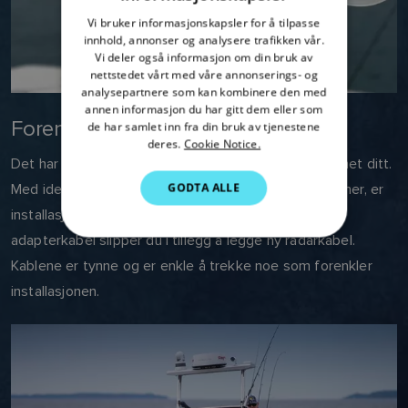
FRENCH
Vi bruker informasjonskapsler for å tilpasse
innhold, annonser og analysere trafikken vår.
DANISH
Vi deler også informasjon om din bruk av
ITALIAN
nettstedet vårt med våre annonserings- og
analysepartnere som kan kombinere den med
SWEDISH
annen informasjon du har gitt dem eller som
Forenklet installasjon
de har samlet inn fra din bruk av tjenestene
GERMAN
deres.
Cookie Notice.
Det har aldri vært enklere å oppgradere radarsystemet ditt.
DUTCH
GODTA ALLE
Med identisk monteringshull som tidligere generasjoner, er
SPANISH
installasjonen lekende lett. Og med valgfri Quantum
NORWEGIAN
adapterkabel slipper du i tillegg å legge ny radarkabel.
FINNISH
Kablene er tynne og er enkle å trekke noe som forenkler
installasjonen.