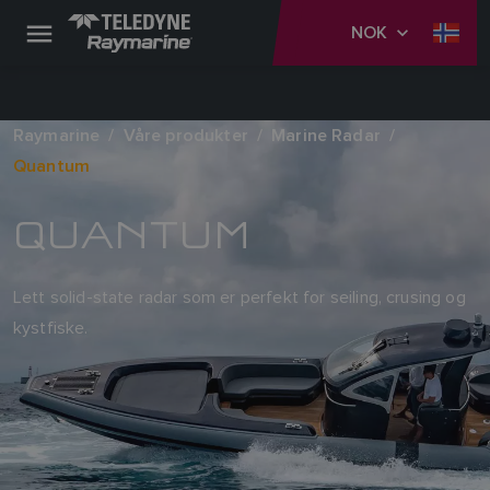
NOK
Raymarine
Våre produkter
Marine Radar
Quantum
QUANTUM
Lett solid-state radar som er perfekt for seiling, crusing og
kystfiske.