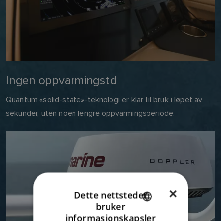
Ingen oppvarmingstid
Quantum «solid-state»-teknologi er klar til bruk i løpet av
sekunder, uten noen lengre oppvarmingsperiode.
×
Dette nettstedet
bruker
ENGLISH
informasjonskapsler