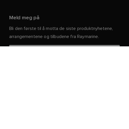
Meld meg på
Bli den første til å motta de siste produktnyhetene,
arrangementene og tilbudene fra Raymarine.
Dine personlige opplysninger er trygge hos oss. For
mer informasjon og detaljer om hvordan du avslutter
abonnementet, kan du lese vår
.
personvernerklæring