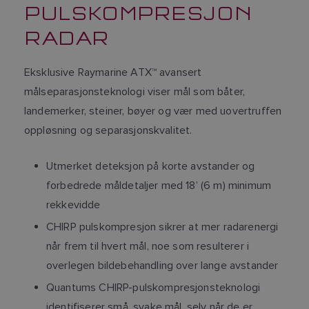
PULSKOMPRESJON
RADAR
Eksklusive Raymarine ATX™ avansert
målseparasjonsteknologi viser mål som båter,
landemerker, steiner, bøyer og vær med uovertruffen
oppløsning og separasjonskvalitet.
Utmerket deteksjon på korte avstander og
forbedrede måldetaljer med 18’ (6 m) minimum
rekkevidde
CHIRP pulskompresjon sikrer at mer radarenergi
når frem til hvert mål, noe som resulterer i
overlegen bildebehandling over lange avstander
Quantums CHIRP-pulskompresjonsteknologi
identifiserer små, svake mål, selv når de er