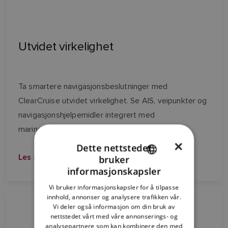
Utvidet virkelighet
Ta smartere navigasjonsbeslutninger med
ClearCruise utvidet virkelighet. Se AIS, veipunkter og
navigasjonshjelpemidler integrert med
marinekameraer.
×
Dette nettstedet
Les mer
bruker
ENGLISH
informasjonskapsler
FRENCH
Vi bruker informasjonskapsler for å tilpasse
innhold, annonser og analysere trafikken vår.
DANISH
Vi deler også informasjon om din bruk av
ITALIAN
nettstedet vårt med våre annonserings- og
analysepartnere som kan kombinere den med