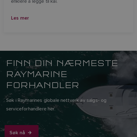
enklere å legge til kai.
Les mer
FINN DIN NÆRMESTE
RAYMARINE
FORHANDLER
Søk i Raymarines globale nettverk av salgs- og
serviceforhandlere her.
Søk nå