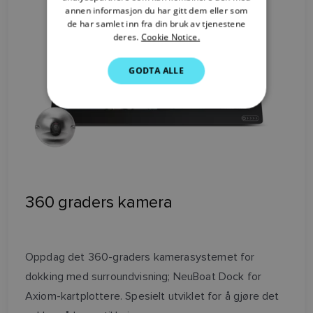
SWEDISH
annen informasjon du har gitt dem eller som
de har samlet inn fra din bruk av tjenestene
GERMAN
deres.
Cookie Notice.
DUTCH
GODTA ALLE
SPANISH
NORWEGIAN
FINNISH
360 graders kamera
Oppdag det 360-graders kamerasystemet for
dokking med surroundvisning; NeuBoat Dock for
Axiom-kartplottere. Spesielt utviklet for å gjøre det