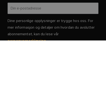
Dine personlige opplysninger er trygge hos oss. For
mer informasjon og detaljer om hvordan du avslutter
abonnementet, kan du lese vår
.
personvernerklæring
Kundeservice
Kunde- og Partnerportal
Service og støtte
Registrer produktet ditt