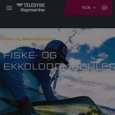
NOK
Raymarine
Våre produkter
Fiske- og ekkoloddmoduler
FISKE- OG
EKKOLODDMODULE