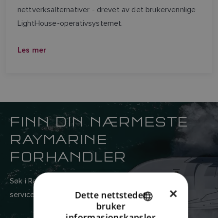
nettverksalternativer - drevet av det brukervennlige
LightHouse-operativsystemet.
Les mer
FINN DIN NÆRMESTE
RAYMARINE
FORHANDLER
Søk i Raymarines globale nettverk av salgs- og
×
Dette nettstedet
serviceforhandlere her.
bruker
ENGLISH
informasjonskapsler