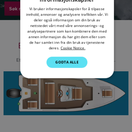
FRENCH
Søk nå
Vi bruker informasjonskapsler for å tilpasse
innhold, annonser og analysere trafikken vår. Vi
DANISH
deler også informasjon om din bruk av
ITALIAN
nettstedet vårt med våre annonserings- og
analysepartnere som kan kombinere den med
TYPISK
SWEDISH
annen informasjon du har gitt dem eller som
EKKOLODDSYSTEM
de har samlet inn fra din bruk av tjenestene
GERMAN
deres.
Cookie Notice.
DUTCH
Et komplett fiske-/ekkoloddsystem består av ...
GODTA ALLE
SPANISH
NORWEGIAN
FINNISH