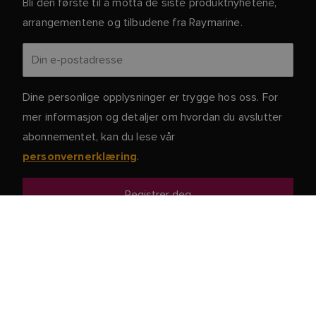
Bli den første til å motta de siste produktnyhetene,
arrangementene og tilbudene fra Raymarine.
Dine personlige opplysninger er trygge hos oss. For
mer informasjon og detaljer om hvordan du avslutter
abonnementet, kan du lese vår
.
personvernerklæring
Kundeservice
Kunde- og Partnerportal
Service og støtte