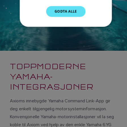
DUTCH
GODTA ALLE
SPANISH
NORWEGIAN
FINNISH
TOPPMODERNE
YAMAHA-
INTEGRASJONER
Axioms innebygde Yamaha Command Link-App gir
deg enkelt tilgjengelig motorsysteminformasjon.
Konvensjonelle Yamaha-motorinstallasjoner vil la seg
koble til Axiom ved hjelp av den enkle Yamaha 6YG