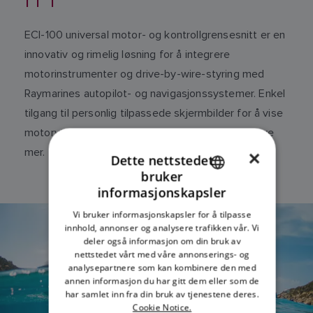
ECI-100 universal motor- og kontrollgrensesnitt er en
innovativ og rimelig løsning for å integrere
motorinstrumenter og drive-by-wire-styring med
Raymarines autopilot- og navigasjonssystemer. Enkel
tilgang til personlig tilpassede skjermbilder for å vise
motorytelsesdata, drivstofforbruk, alarmer og mye
mer.
×
Dette nettstedet
bruker
ENGLISH
informasjonskapsler
FRENCH
Vi bruker informasjonskapsler for å tilpasse
innhold, annonser og analysere trafikken vår. Vi
DANISH
deler også informasjon om din bruk av
ITALIAN
nettstedet vårt med våre annonserings- og
analysepartnere som kan kombinere den med
SWEDISH
annen informasjon du har gitt dem eller som de
har samlet inn fra din bruk av tjenestene deres.
GERMAN
Cookie Notice.