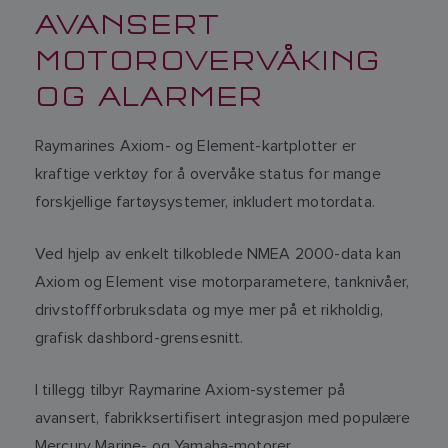
AVANSERT
MOTOROVERVÅKING
OG ALARMER
Raymarines Axiom- og Element-kartplotter er
kraftige verktøy for å overvåke status for mange
forskjellige fartøysystemer, inkludert motordata.
Ved hjelp av enkelt tilkoblede NMEA 2000-data kan
Axiom og Element vise motorparametere, tanknivåer,
drivstoffforbruksdata og mye mer på et rikholdig,
grafisk dashbord-grensesnitt.
I tillegg tilbyr Raymarine Axiom-systemer på
avansert, fabrikksertifisert integrasjon med populære
Mercury Marine- og Yamaha-motorer.