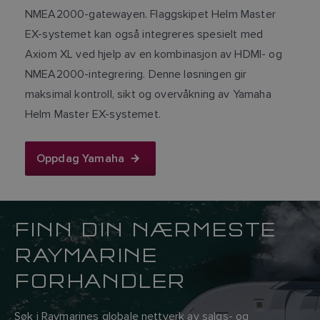
NMEA2000-gatewayen. Flaggskipet Helm Master
EX-systemet kan også integreres spesielt med
Axiom XL ved hjelp av en kombinasjon av HDMI- og
NMEA2000-integrering. Denne løsningen gir
maksimal kontroll, sikt og overvåkning av Yamaha
Helm Master EX-systemet.
Oppdag Yamaha
FINN DIN NÆRMESTE
RAYMARINE
FORHANDLER
Søk i Raymarines globale nettverk av salgs- og