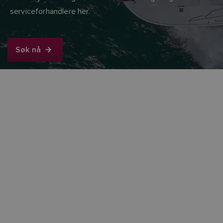
serviceforhandlere her.
Søk nå